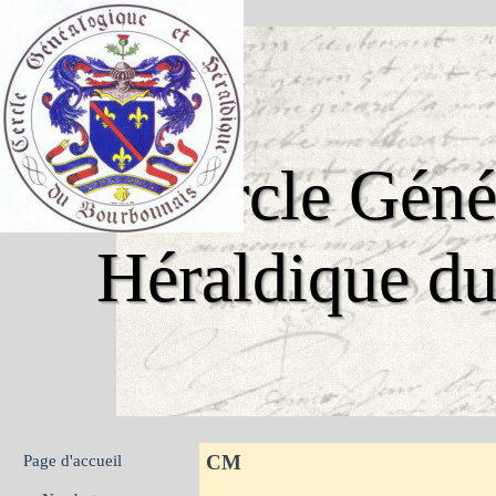
Aller au contenu
Cercle Généa
Héraldique d
Sauter le menu
CM
Page d'accueil